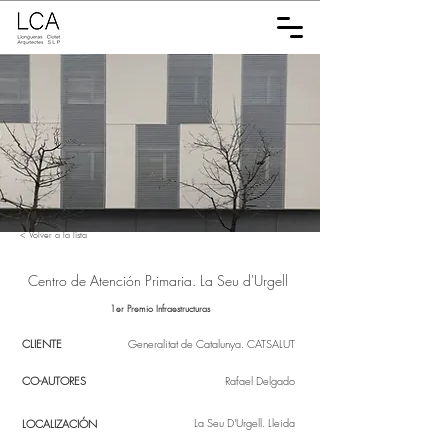
< Volver a la lista
Centro de Atención Primaria. La Seu d'Urgell
1er Premio Infraestructuras
CLIENTE
Generalitat de Catalunya. CATSALUT
CO-AUTORES
Rafael Delgado
La Seu D'Urgell. Lleida
LOCALIZACIÓN