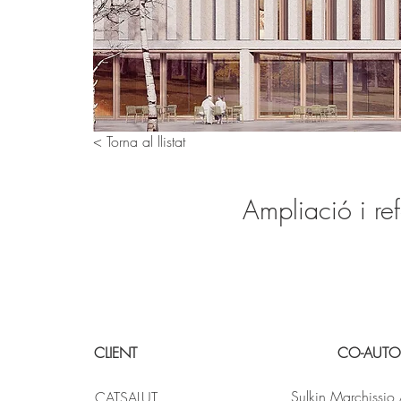
< Torna al llistat
Ampliació i re
CLIENT
CO-AUTO
Sulkin Marchissio 
CATSALUT