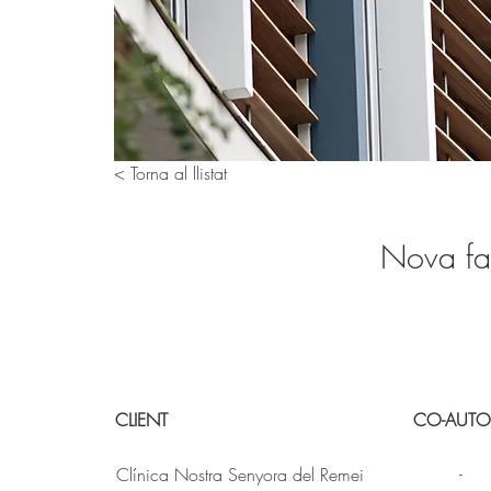
< Torna al llistat
Nova fa
CLIENT
CO-AUTO
-
Clínica Nostra Senyora del Remei